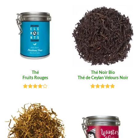
sur 5
Thé
Thé Noir Bio
Fruits Rouges
Thé de Ceylan Velours Noir
Note
Note
5.00
4.00
sur
sur 5
5