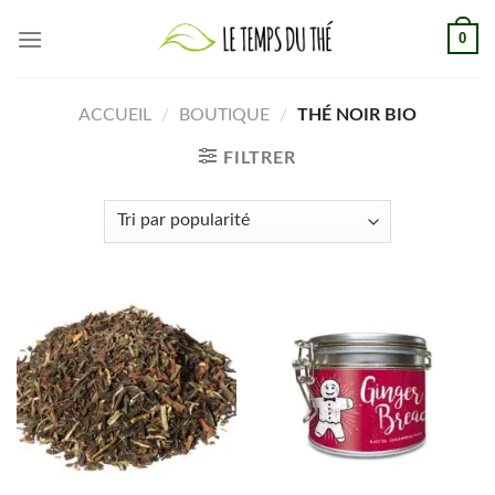
Skip
0
to
content
ACCUEIL
/
BOUTIQUE
/
THÉ NOIR BIO
FILTRER