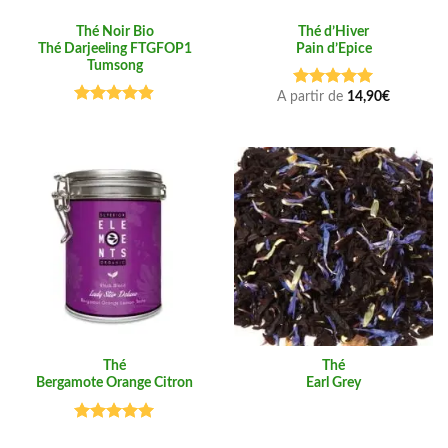
Thé Noir Bio
Thé d’Hiver
Thé Darjeeling FTGFOP1
Pain d’Epice
Tumsong
A partir de
14,90
€
Note
5.00
sur 5
Note
4.86
sur 5
Thé
Thé
Bergamote Orange Citron
Earl Grey
Note
5.00