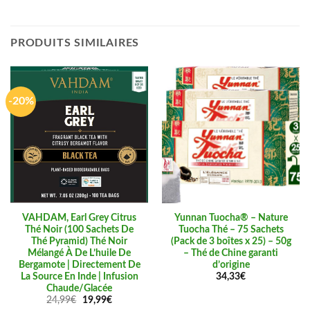
PRODUITS SIMILAIRES
-20%
VAHDAM, Earl Grey Citrus
Yunnan Tuocha® – Nature
Thé Noir (100 Sachets De
Tuocha Thé – 75 Sachets
Thé Pyramid) Thé Noir
(Pack de 3 boîtes x 25) – 50g
Mélangé À De L’huile De
– Thé de Chine garanti
Bergamote | Directement De
d’origine
La Source En Inde | Infusion
34,33
€
Chaude/Glacée
Le
Le
24,99
€
19,99
€
prix
prix