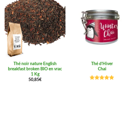
Thé noir nature English
Thé d’Hiver
breakfast broken BIO en vrac
Chai
1 Kg
50,85
€
Note
5.00
sur 5