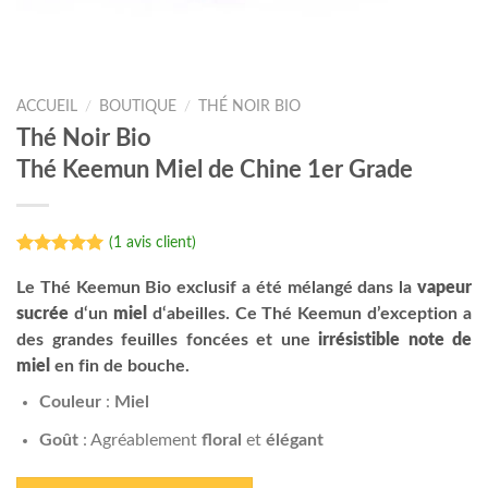
ACCUEIL
/
BOUTIQUE
/
THÉ NOIR BIO
Thé Noir Bio
Thé Keemun Miel de Chine 1er Grade
(
1
avis client)
Noté
1
5.00
sur 5 basé
Le Thé Keemun Bio exclusif a été mélangé dans la
vapeur
sur
notation
sucrée
d‘un
miel
d‘abeilles. Ce Thé Keemun d’exception a
client
des grandes feuilles foncées et une
irrésistible note de
miel
en fin de bouche.
Couleur
:
Miel
Goût
: Agréablement
floral
et
élégant