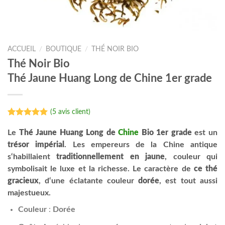
ACCUEIL
/
BOUTIQUE
/
THÉ NOIR BIO
Thé Noir Bio
Thé Jaune Huang Long de Chine 1er grade
(
5
avis client)
Noté
5
5.00
sur 5 basé
Le
Thé Jaune Huang Long de
Chine
Bio 1er grade
est un
sur
trésor impérial
. Les empereurs de la Chine antique
notations
client
s‘habillaient
traditionnellement en jaune
, couleur qui
symbolisait le luxe et la richesse. Le caractère de
ce thé
gracieux
, d‘une éclatante couleur
dorée
, est tout aussi
majestueux.
Couleur
:
Dorée