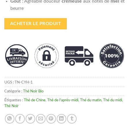
Goût
: Agréable douceur
crémeuse
aux notes de
miel
et
beurre
ACHETER LE PRODUIT
UGS :
TN-CYH-1
Catégorie :
Thé Noir Bio
Étiquettes :
Thé de Chine
,
Thé de l'après-midi
,
Thé du matin
,
Thé du midi
,
Thé Noir