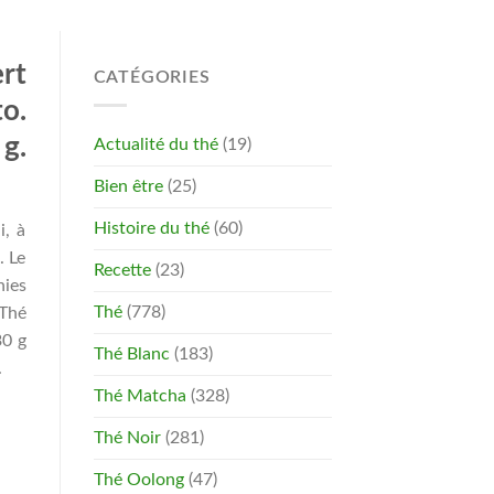
rt
CATÉGORIES
o.
g.
Actualité du thé
(19)
Bien être
(25)
Histoire du thé
(60)
i, à
. Le
Recette
(23)
nies
Thé
(778)
 Thé
30 g
Thé Blanc
(183)
.
Thé Matcha
(328)
Thé Noir
(281)
Thé Oolong
(47)