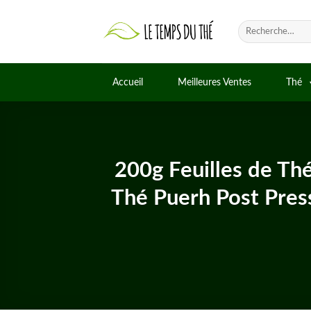
Skip
to
Recherche
pour :
content
Accueil
Meilleures Ventes
Thé
200g Feuilles de Thé
Thé Puerh Post