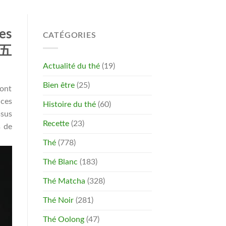
es
CATÉGORIES
 五
Actualité du thé
(19)
Bien être
(25)
sont
 ces
Histoire du thé
(60)
ssus
Recette
(23)
s de
Thé
(778)
Thé Blanc
(183)
Thé Matcha
(328)
Thé Noir
(281)
Thé Oolong
(47)