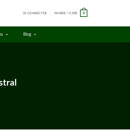
0
SE CONNECTER
PANIER /
0,00
€
es
Blog
stral