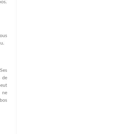
bos.
vous
au.
 Ses
s de
peut
i ne
ibos