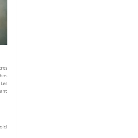
tres
ibos
 Les
éant
oici