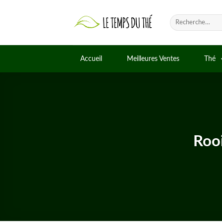
Skip
to
Recherche
pour :
content
Accueil
Meilleures Ventes
Thé
Rooi