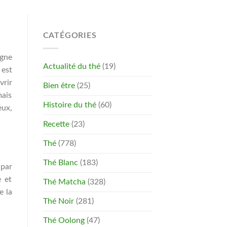
CATÉGORIES
agne
Actualité du thé
(19)
 est
vrir
Bien être
(25)
mais
Histoire du thé
(60)
eux,
Recette
(23)
Thé
(778)
Thé Blanc
(183)
 par
e et
Thé Matcha
(328)
e la
Thé Noir
(281)
Thé Oolong
(47)