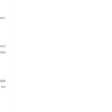
ues-
pour
 des
çage
 les