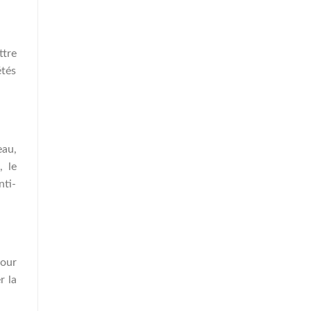
ttre
étés
eau,
, le
nti-
pour
r la