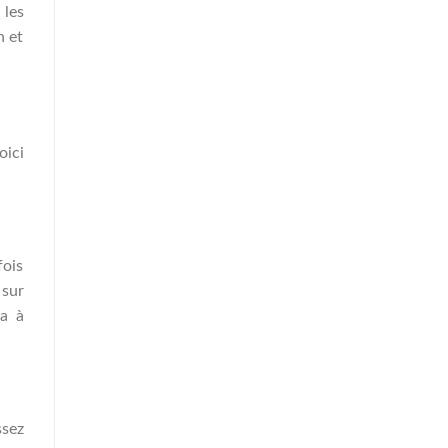
 les
n et
oici
fois
 sur
ra à
ssez