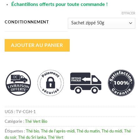
Échantillons offerts pour toute commande !
EFFACER
CONDITIONNEMENT
AJOUTER AU PANIER
UGS :
TV-CGH-1
Catégorie :
Thé Vert Bio
Étiquettes :
Thé bio
,
Thé de l'après-midi
,
Thé du matin
,
Thé du midi
,
Thé
du soir
,
Thé du Sri lanka
,
Thé Vert