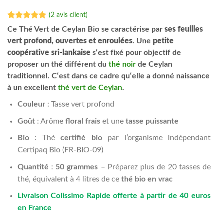
(
2
avis client)
Noté
2
5.00
Ce Thé Vert de Ceylan Bio se caractérise par
ses feuilles
sur 5 basé
vert profond, ouvertes et enroulées
. Une
petite
sur
notations
coopérative sri-lankaise
s‘est fixé pour objectif de
client
proposer un thé différent du
thé noir
de Ceylan
traditionnel. C‘est dans ce cadre qu‘elle a donné naissance
à un excellent
thé vert de Ceylan
.
Couleur
: Tasse vert profond
Goût
: A
rôme
floral frais
et une
tasse puissante
Bio
: Thé
certifié bio
par l’organisme indépendant
Certipaq Bio (FR-BIO-09)
Quantité
:
50 grammes
– Préparez plus de 20 tasses de
thé, équivalent à 4 litres de ce
thé bio en vrac
Livraison Colissimo Rapide offerte à partir de 40 euros
en France