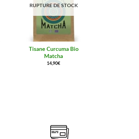
RUPTURE DE STOCK
RUPTURE 
Tisane Curcuma Bio
Tisane Cu
Matcha
Epi
14,90
€
14,9