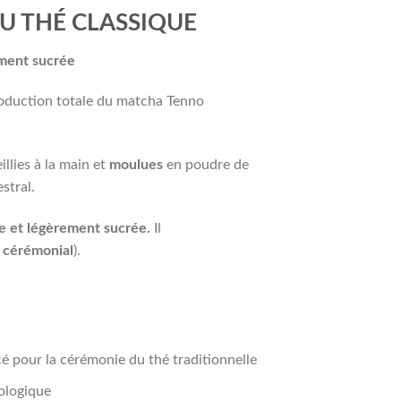
U THÉ CLASSIQUE
ement sucrée
production totale du matcha Tenno
illies à la main et
moulues
en poudre de
estral.
e et légèrement sucrée.
Il
 cérémonial
).
é pour la cérémonie du thé traditionnelle
ologique