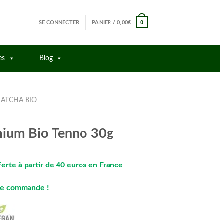
0
SE CONNECTER
PANIER /
0,00
€
es
Blog
MATCHA BIO
ium Bio Tenno 30g
ferte à partir de 40 euros en France
ute commande !