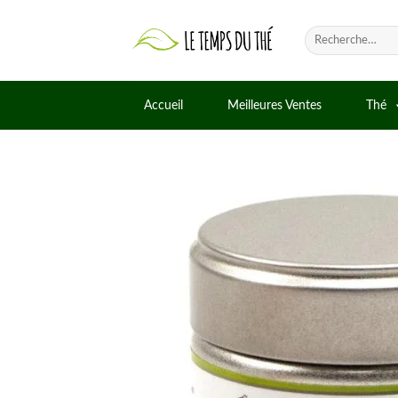
Skip
to
Recherche
pour :
content
Accueil
Meilleures Ventes
Thé