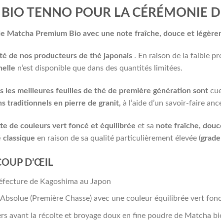
BIO TENNO POUR LA CÉRÉMONIE D
de Matcha Premium Bio avec une note fraîche, douce et légèr
erté de nos producteurs de thé japonais
. En raison de la faible 
nelle
n’est disponible que dans des quantités limitées.
s les meilleures feuilles de thé de première génération sont
cue
s traditionnels en pierre de granit,
à l’aide d’un savoir-faire anc
tte de couleurs vert foncé et équilibrée
et sa
note fraîche, douc
 classique
en raison de sa qualité particulièrement élevée (
grade
COUP D’ŒIL
réfecture de Kagoshima au Japon
bsolue (Première Chasse) avec une couleur équilibrée vert fonc
rs avant la récolte et broyage doux en fine poudre de Matcha bi