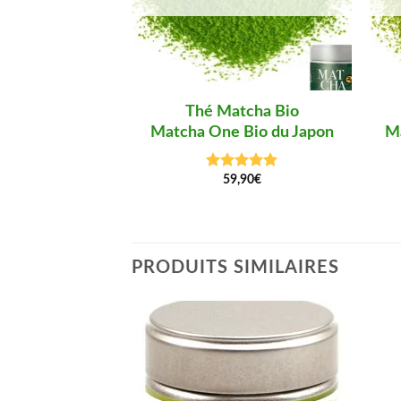
Thé Matcha Bio
Matcha One Bio du Japon
M
59,90
€
Note
4.88
sur 5
PRODUITS SIMILAIRES