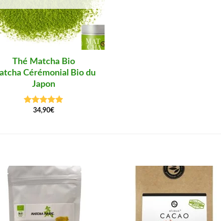
Thé Matcha Bio
atcha Cérémonial Bio du
Japon
34,90
€
Note
4.86
sur 5