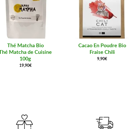
Thé Matcha Bio
Cacao En Poudre Bio
Thé Matcha de Cuisine
Fraise Chili
100g
9,90
€
19,90
€