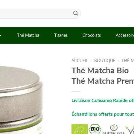
Thé Matcha
Tisanes
Chocolats
Accessoir
ACCUEIL
/
BOUTIQUE
/
THÉ 
Thé Matcha Bio
Thé Matcha Prem
Livraison Colissimo Rapide of
Échantillons offerts pour to