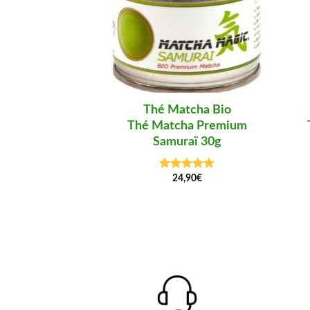
Thé Matcha Bio
Thé Matcha Premium
Samuraï 30g
24,90
€
Note
4.75
sur 5