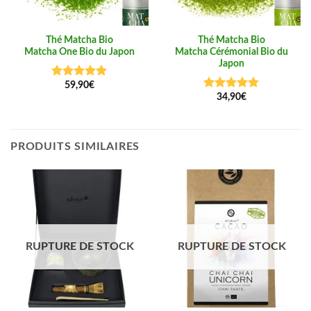
Thé Matcha Bio
Thé Matcha Bio
Matcha One Bio du Japon
Matcha Cérémonial Bio du
Japon
59,90
€
Note
4.88
sur 5
34,90
€
Note
4.86
sur 5
PRODUITS SIMILAIRES
RUPTURE DE STOCK
RUPTURE DE STOCK