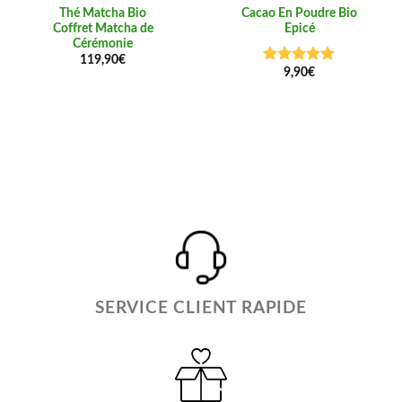
Thé Matcha Bio
Cacao En Poudre Bio
Coffret Matcha de
Epicé
Cérémonie
119,90
€
9,90
€
Note
5.00
sur 5
SERVICE CLIENT RAPIDE