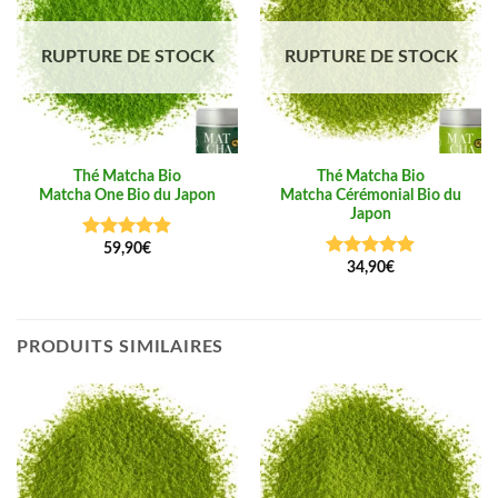
RUPTURE DE STOCK
RUPTURE DE STOCK
Thé Matcha Bio
Thé Matcha Bio
Matcha One Bio du Japon
Matcha Cérémonial Bio du
Japon
59,90
€
Note
4.88
sur 5
34,90
€
Note
4.86
sur 5
PRODUITS SIMILAIRES