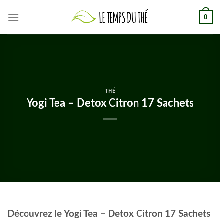
Skip
0
to
content
THÉ
Yogi Tea – Detox Citron 17 Sachets
Découvrez le Yogi Tea – Detox Citron 17 Sachets