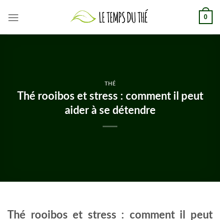
Skip
0
to
content
THÉ
Thé rooibos et stress : comment il peut
aider à se détendre
Thé rooibos et stress : comment il peut