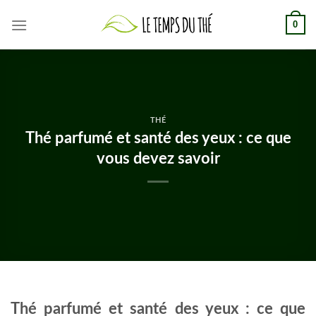
Skip
0
to
content
THÉ
Thé parfumé et santé des yeux : ce que
vous devez savoir
Thé parfumé et santé des yeux : ce que