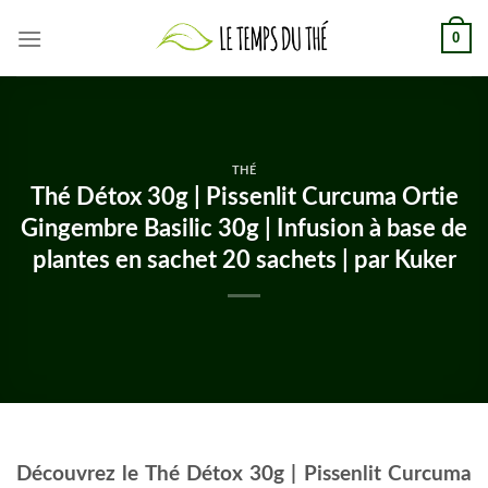
Skip
0
to
content
THÉ
Thé Détox 30g | Pissenlit Curcuma Ortie
Gingembre Basilic 30g | Infusion à base de
plantes en sachet 20 sachets | par Kuker
Découvrez le Thé Détox 30g | Pissenlit Curcuma