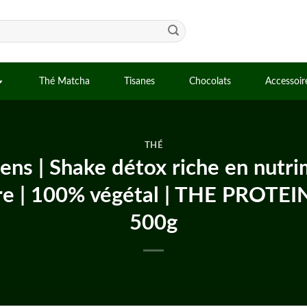
Thé Matcha
Tisanes
Chocolats
Accessoir
THÉ
ns | Shake détox riche en nutrim
re | 100% végétal | THE PROTEI
500g