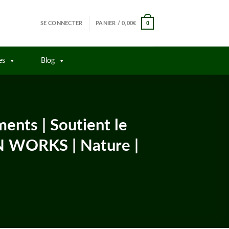
0
SE CONNECTER
PANIER /
0,00
€
es
Blog
ents | Soutient le
N WORKS | Nature |