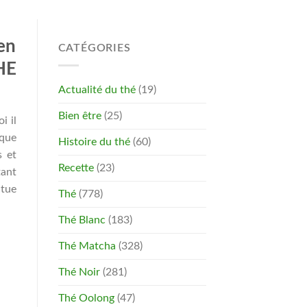
en
CATÉGORIES
HE
Actualité du thé
(19)
Bien être
(25)
i il
 que
Histoire du thé
(60)
 et
Recette
(23)
tant
itue
Thé
(778)
Thé Blanc
(183)
Thé Matcha
(328)
Thé Noir
(281)
Thé Oolong
(47)