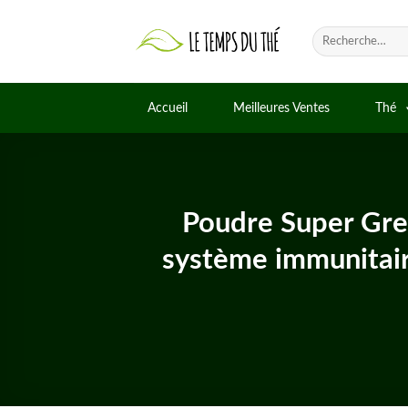
Skip
to
Recherche
pour :
content
Accueil
Meilleures Ventes
Thé
Poudre Super Gree
système immunitai