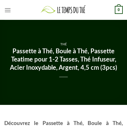
Skip
0
to
content
THÉ
Passette à Thé, Boule à Thé, Passette
Teatime pour 1-2 Tasses, Thé Infuseur,
Acier Inoxydable, Argent, 4,5 cm (3pcs)
Découvrez le Passette à Thé, Boule à Thé,