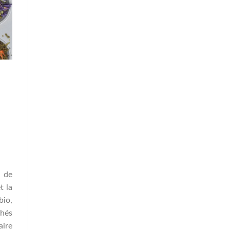
n de
t la
io,
hés
aire