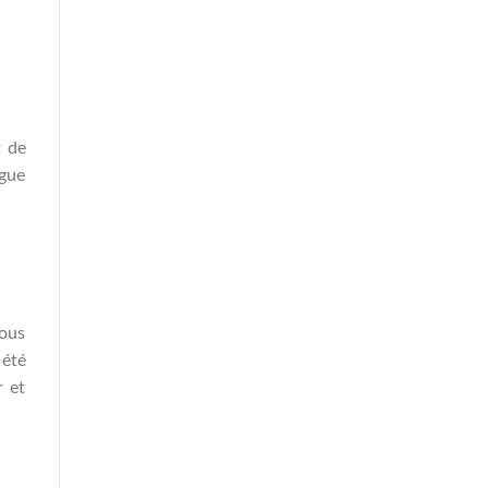
t de
ngue
vous
été
r et