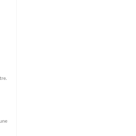
tre.
 une