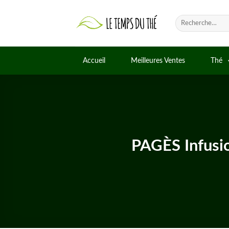
Skip
to
Recherche
pour :
content
Accueil
Meilleures Ventes
Thé
PAGÈS Infusi