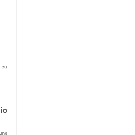
e ou
io
 une