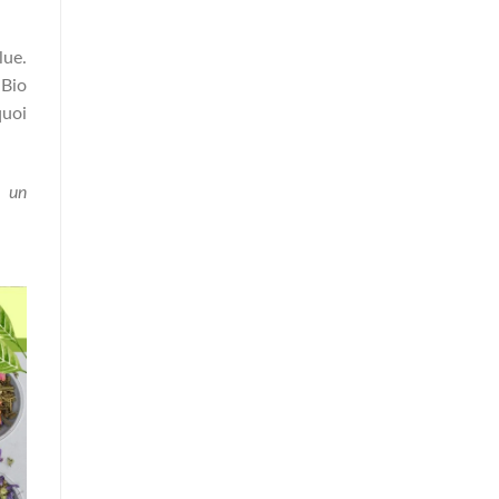
lue.
Bio
quoi
t un