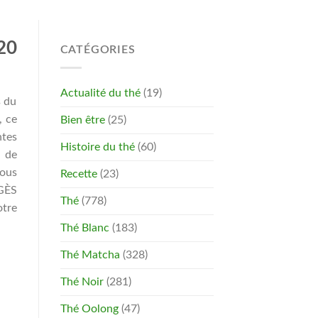
20
CATÉGORIES
Actualité du thé
(19)
s du
, ce
Bien être
(25)
ntes
Histoire du thé
(60)
t de
vous
Recette
(23)
AGÈS
Thé
(778)
otre
Thé Blanc
(183)
Thé Matcha
(328)
Thé Noir
(281)
Thé Oolong
(47)