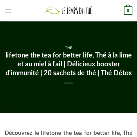
Skip
0
to
content
THÉ
lifetone the tea for better life, Thé à la lime
et au miel à l’ail | Délicieux booster
d’immunité | 20 sachets de thé | Thé Détox
Découvrez le lifetone the tea for better life, Thé