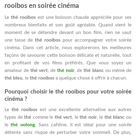
rooibos en soirée cinéma
Le
thé rooibos
est une boisson chaude appréciée pour ses
nombreux bienfaits et son goût agréable. Quand vient le
moment de se détendre devant un bon film, rien ne vaut
une tasse de
thé rooibos
pour accompagner votre soirée
cinéma. Dans cet article, nous explorerons les meilleures
façons de savourer cette boisson délicate et naturelle, tout
en profitant de vos films préférés. Que vous soyez un
amateur de
thé vert
, de
thé noir
, de
thé blanc
ou même de
thé bleu
, le
thé rooibos
a quelque chose à offrir à chacun.
Pourquoi choisir le thé rooibos pour votre soirée
cinéma ?
Le
thé rooibos
est une excellente alternative aux autres
types de
thé
comme le
thé vert
, le
thé noir
, le
thé blanc
ou
le
thé oolong
. Sans caféine, il est idéal pour une soirée
détente sans risque de perturber votre sommeil. De plus,