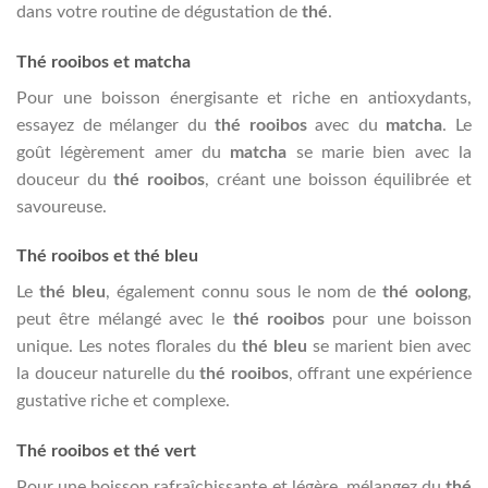
dans votre routine de dégustation de
thé
.
Thé rooibos et matcha
Pour une boisson énergisante et riche en antioxydants,
essayez de mélanger du
thé rooibos
avec du
matcha
. Le
goût légèrement amer du
matcha
se marie bien avec la
douceur du
thé rooibos
, créant une boisson équilibrée et
savoureuse.
Thé rooibos et thé bleu
Le
thé bleu
, également connu sous le nom de
thé oolong
,
peut être mélangé avec le
thé rooibos
pour une boisson
unique. Les notes florales du
thé bleu
se marient bien avec
la douceur naturelle du
thé rooibos
, offrant une expérience
gustative riche et complexe.
Thé rooibos et thé vert
Pour une boisson rafraîchissante et légère, mélangez du
thé