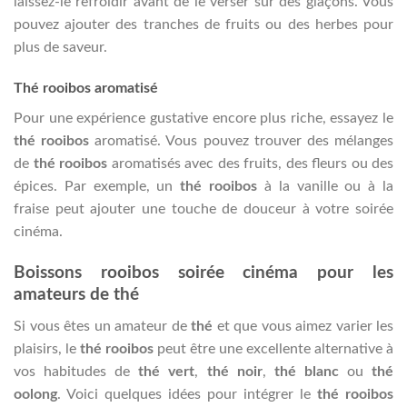
laissez-le refroidir avant de le verser sur des glaçons. Vous
pouvez ajouter des tranches de fruits ou des herbes pour
plus de saveur.
Thé rooibos aromatisé
Pour une expérience gustative encore plus riche, essayez le
thé rooibos
aromatisé. Vous pouvez trouver des mélanges
de
thé rooibos
aromatisés avec des fruits, des fleurs ou des
épices. Par exemple, un
thé rooibos
à la vanille ou à la
fraise peut ajouter une touche de douceur à votre soirée
cinéma.
Boissons rooibos soirée cinéma pour les
amateurs de thé
Si vous êtes un amateur de
thé
et que vous aimez varier les
plaisirs, le
thé rooibos
peut être une excellente alternative à
vos habitudes de
thé vert
,
thé noir
,
thé blanc
ou
thé
oolong
. Voici quelques idées pour intégrer le
thé rooibos