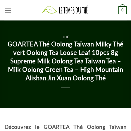
Skip
0
to
content
THÉ
GOARTEA Thé Oolong Taïwan Milky Thé
vert Oolong Tea Loose Leaf 10pcs 8g
Supreme Milk Oolong Tea Taiwan Tea –
Milk Oolong Green Tea – High Mountain
Alishan Jin Xuan Oolong Thé
Découvrez le GOARTEA Thé Oolong Taïwan