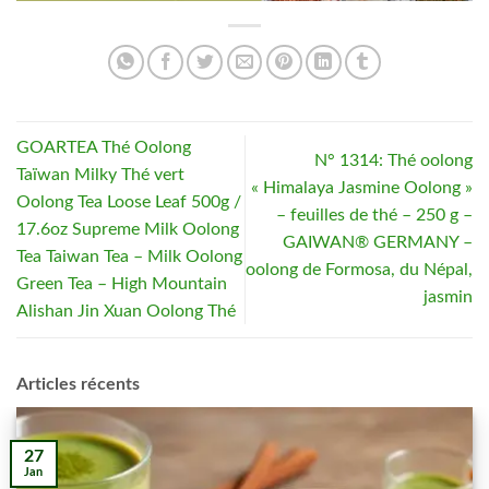
GOARTEA Thé Oolong
N° 1314: Thé oolong
Taïwan Milky Thé vert
« Himalaya Jasmine Oolong »
Oolong Tea Loose Leaf 500g /
– feuilles de thé – 250 g –
17.6oz Supreme Milk Oolong
GAIWAN® GERMANY –
Tea Taiwan Tea – Milk Oolong
oolong de Formosa, du Népal,
Green Tea – High Mountain
jasmin
Alishan Jin Xuan Oolong Thé
Articles récents
27
Jan