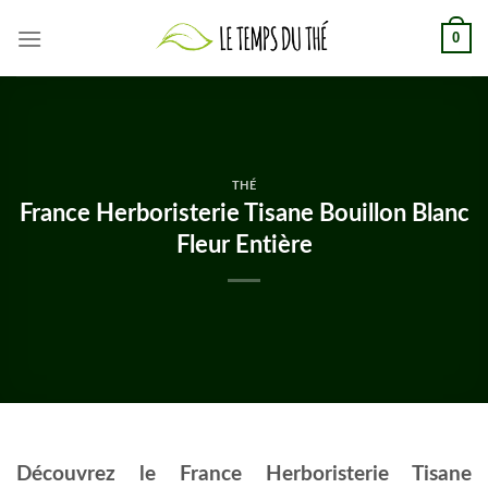
Skip
0
to
content
THÉ
France Herboristerie Tisane Bouillon Blanc
Fleur Entière
Découvrez le France Herboristerie Tisane