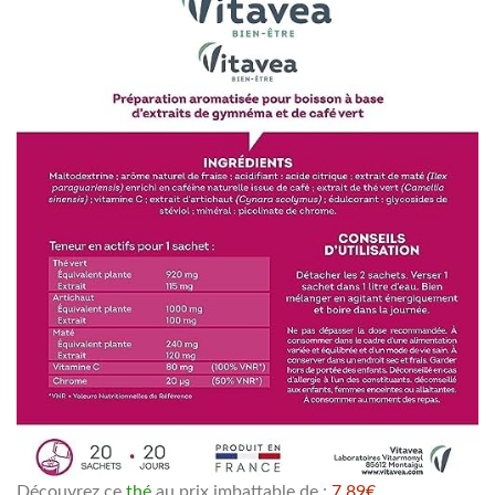
Découvrez ce
thé
au prix imbattable de :
7,89€