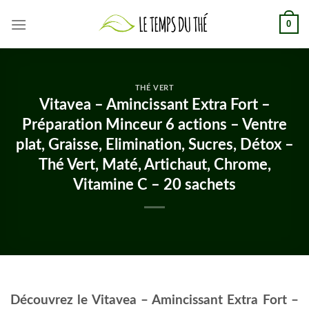
Skip
0
to
content
THÉ VERT
Vitavea – Amincissant Extra Fort –
Préparation Minceur 6 actions – Ventre
plat, Graisse, Elimination, Sucres, Détox –
Thé Vert, Maté, Artichaut, Chrome,
Vitamine C – 20 sachets
Découvrez le Vitavea – Amincissant Extra Fort –