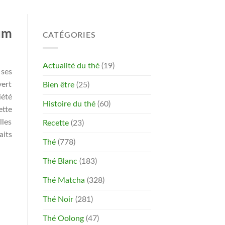
um
CATÉGORIES
Actualité du thé
(19)
 ses
vert
Bien être
(25)
iété
Histoire du thé
(60)
ette
lles
Recette
(23)
aits
Thé
(778)
Thé Blanc
(183)
Thé Matcha
(328)
Thé Noir
(281)
Thé Oolong
(47)