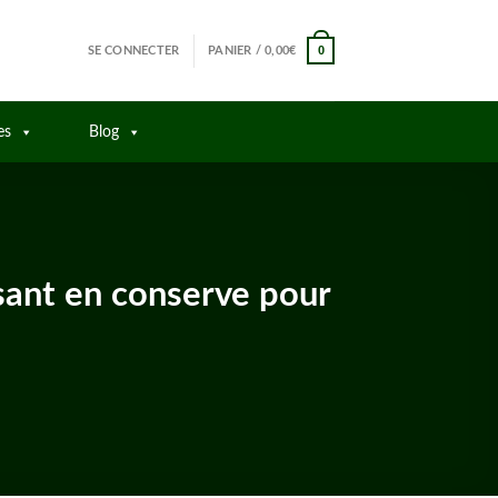
0
SE CONNECTER
PANIER /
0,00
€
es
Blog
ssant en conserve pour