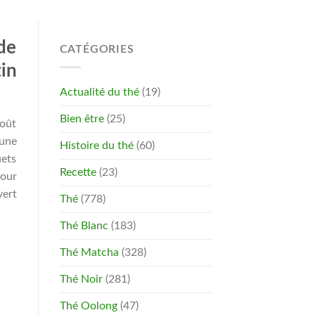
de
CATÉGORIES
in
Actualité du thé
(19)
Bien être
(25)
goût
 une
Histoire du thé
(60)
uets
Recette
(23)
pour
vert
Thé
(778)
Thé Blanc
(183)
Thé Matcha
(328)
Thé Noir
(281)
Thé Oolong
(47)