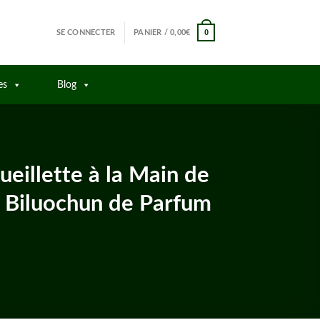
0
SE CONNECTER
PANIER /
0,00
€
es
Blog
eillette à la Main de
 Biluochun de Parfum