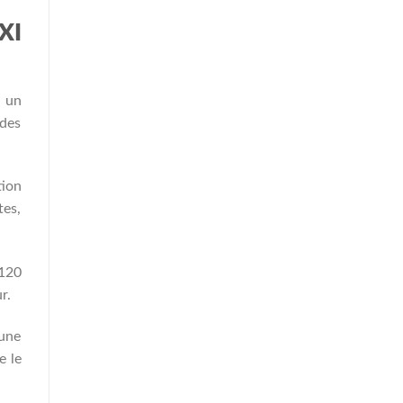
XI
 un
 des
tion
tes,
 120
r.
 une
e le