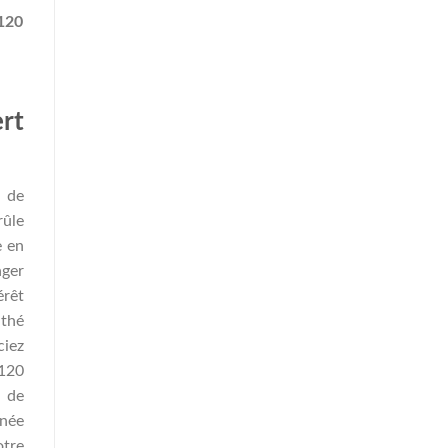
120
rt
z de
rûle
e en
nger
érêt
 thé
ciez
 120
r de
inée
otre