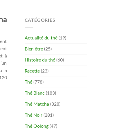
na
CATÉGORIES
Actualité du thé
(19)
ent
ment
Bien être
(25)
et à
Histoire du thé
(60)
’un
ou à
Recette
(23)
120
Thé
(778)
Thé Blanc
(183)
Thé Matcha
(328)
Thé Noir
(281)
Thé Oolong
(47)