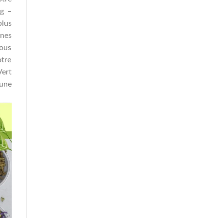
mg –
plus
nes
vous
otre
Vert
 une