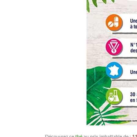
Découvrez ce
thé
au prix imbattable de :
1