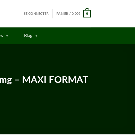
0
SE CONNECTER
PANIER /
0,00
€
es
Blog
600mg – MAXI FORMAT