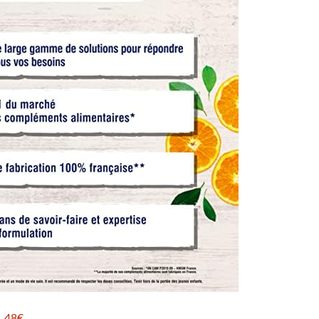
1,48€