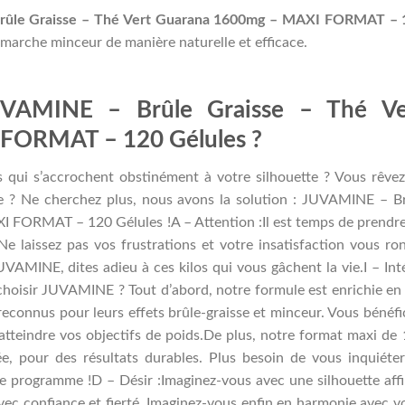
 Brûle Graisse – Thé Vert Guarana 1600mg – MAXI FORMAT – 
émarche minceur de manière naturelle et efficace.
UVAMINE – Brûle Graisse – Thé Ve
FORMAT – 120 Gélules ?
s qui s’accrochent obstinément à votre silhouette ? Vous rêve
que ? Ne cherchez plus, nous avons la solution : JUVAMINE – B
 FORMAT – 120 Gélules !A – Attention :Il est temps de prendr
e laissez pas vos frustrations et votre insatisfaction vous ro
UVAMINE, dites adieu à ces kilos qui vous gâchent la vie.I – Int
oisir JUVAMINE ? Tout d’abord, notre formule est enrichie en
reconnus pour leurs effets brûle-graisse et minceur. Vous bénéfi
r atteindre vos objectifs de poids.De plus, notre format maxi de
e, pour des résultats durables. Plus besoin de vous inquiéte
re programme !D – Désir :Imaginez-vous avec une silhouette aff
avec confiance et fierté. Imaginez-vous enfin en harmonie avec v