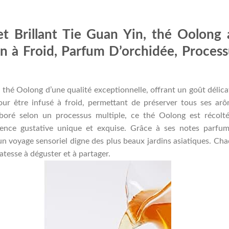
t Brillant Tie Guan Yin, thé Oolong 
on à Froid, Parfum D’orchidée, Process
n thé Oolong d’une qualité exceptionnelle, offrant un goût délica
our être infusé à froid, permettant de préserver tous ses ar
aboré selon un processus multiple, ce thé Oolong est récolt
ience gustative unique et exquise. Grâce à ses notes parfu
un voyage sensoriel digne des plus beaux jardins asiatiques. Ch
tesse à déguster et à partager.