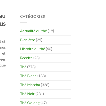
au
CATÉGORIES
us
Actualité du thé
(19)
Bien être
(25)
t et
ômes
Histoire du thé
(60)
é et
Recette
(23)
mées
aque
Thé
(778)
Thé Blanc
(183)
Thé Matcha
(328)
Thé Noir
(281)
Thé Oolong
(47)