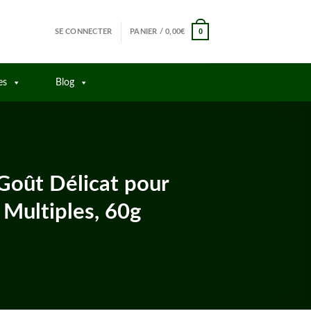
0
SE CONNECTER
PANIER /
0,00
€
es
Blog
 Goût Délicat pour
 Multiples, 60g