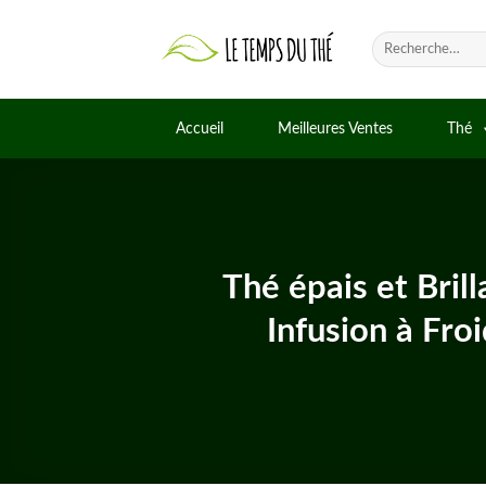
Skip
to
Recherche
pour :
content
Accueil
Meilleures Ventes
Thé
Thé épais et Bril
Infusion à Fro