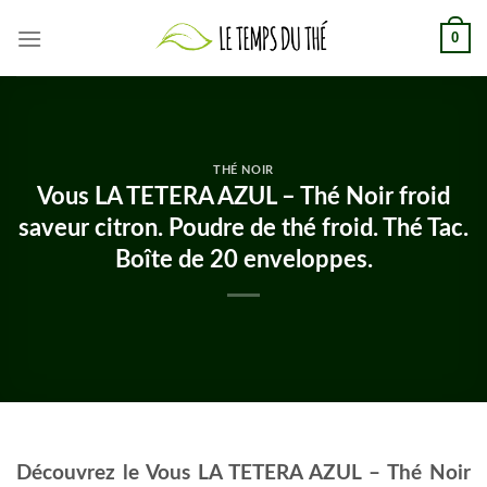
Skip
0
to
content
THÉ NOIR
Vous LA TETERA AZUL – Thé Noir froid
saveur citron. Poudre de thé froid. Thé Tac.
Boîte de 20 enveloppes.
Découvrez le Vous LA TETERA AZUL – Thé Noir