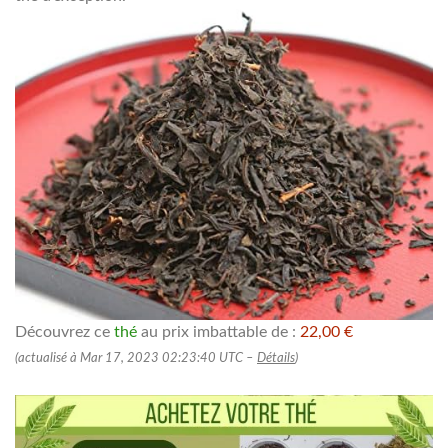
Découvrez ce
thé
au prix imbattable de :
22,00 €
(actualisé à Mar 17, 2023 02:23:40 UTC –
Détails
)