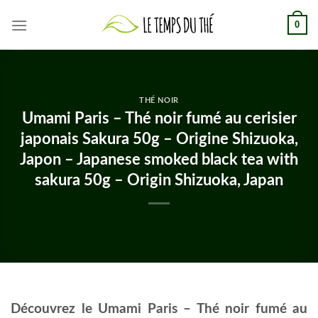
Skip
0
to
content
THÉ NOIR
Umami Paris – Thé noir fumé au cerisier
japonais Sakura 50g – Origine Shizuoka,
Japon – Japanese smoked black tea with
sakura 50g – Origin Shizuoka, Japan
Découvrez le Umami Paris – Thé noir fumé au