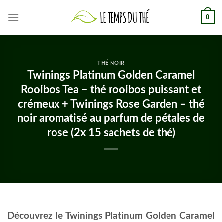
Skip
0
to
content
THÉ NOIR
Twinings Platinum Golden Caramel
Rooibos Tea – thé rooibos puissant et
crémeux + Twinings Rose Garden – thé
noir aromatisé au parfum de pétales de
rose (2x 15 sachets de thé)
Découvrez le Twinings Platinum Golden Caramel