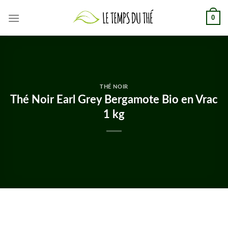
Skip
0
to
content
THÉ NOIR
Thé Noir Earl Grey Bergamote Bio en Vrac
1 kg