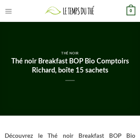
Skip
0
to
content
THÉ NOIR
Thé noir Breakfast BOP Bio Comptoirs
Richard, boîte 15 sachets
Découvrez le Thé noir Breakfast BOP Bio