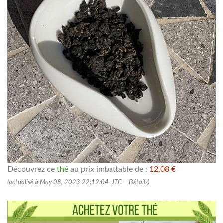
Découvrez ce
thé
au prix imbattable de :
12,08 €
(actualisé à May 08, 2023 22:12:04 UTC –
Détails
)