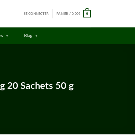
0
SE CONNECTER
PANIER /
0,00
€
es
Blog
20 Sachets 50 g