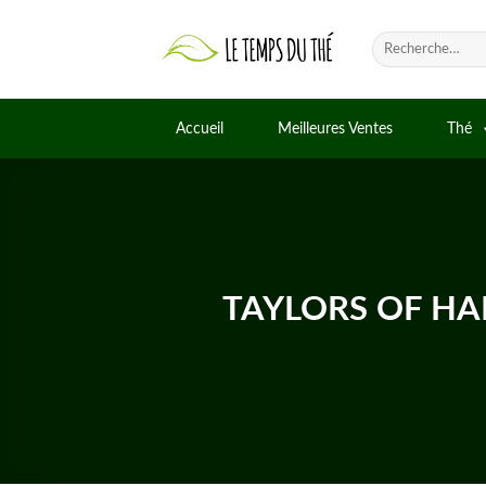
Skip
to
Recherche
pour :
content
Accueil
Meilleures Ventes
Thé
TAYLORS OF HAR