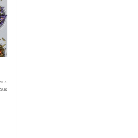
ents
vous