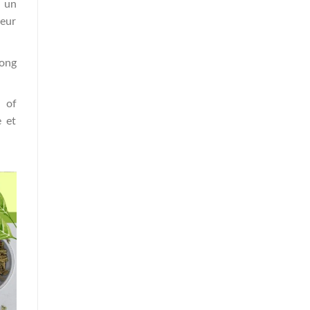
e un
veur
hong
 of
 et