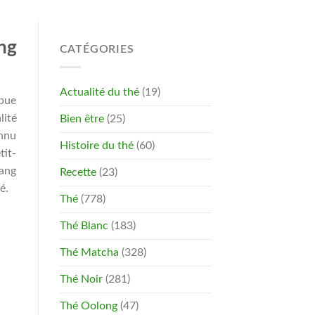
ng
CATÉGORIES
Actualité du thé
(19)
ibue
lité
Bien être
(25)
onnu
Histoire du thé
(60)
tit-
sang
Recette
(23)
é.
Thé
(778)
Thé Blanc
(183)
Thé Matcha
(328)
Thé Noir
(281)
Thé Oolong
(47)