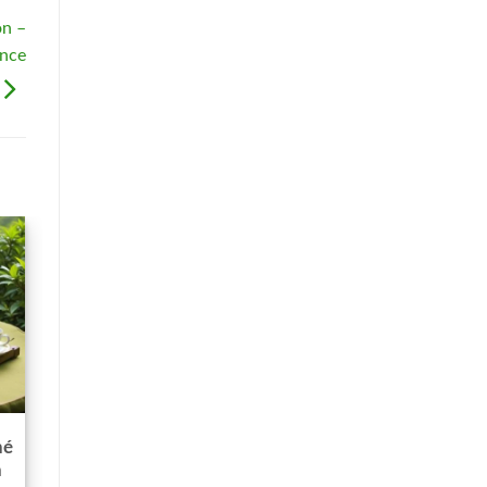
on –
ance
hé
à