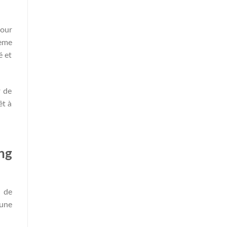
pour
tème
é et
r de
êt à
ng
g de
 une