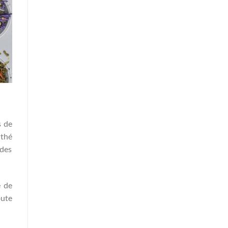
s de
 thé
 des
e de
oute