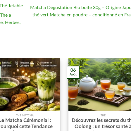
Thé Jetable
Matcha Dégustation Bio boite 30g – Origine Jap
thé vert Matcha en poudre – conditionné en Fr
 The a
é, Herbes,
06
Août
THÉ MATCHA
THÉ
Le Matcha Cérémonial :
Découvrez les secrets du t
ourquoi cette Tendance
Oolong : un trésor santé 