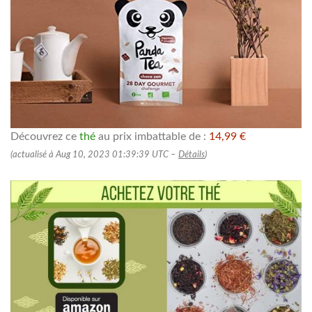
Découvrez ce
thé
au prix imbattable de :
14,99 €
(actualisé à Aug 10, 2023 01:39:39 UTC –
Détails
)