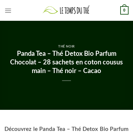
Skip
0
to
content
THÉ NOIR
Panda Tea – Thé Detox Bio Parfum
Chocolat – 28 sachets en coton cousus
main – Thé noir – Cacao
Découvrez le Panda Tea – Thé Detox Bio Parfum