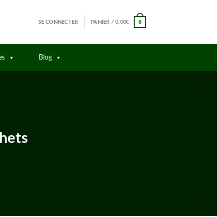
0
SE CONNECTER
PANIER /
0,00
€
es
Blog
hets