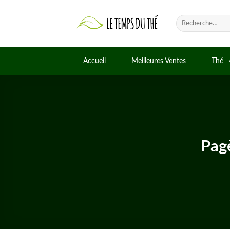
Skip
to
Recherche
pour :
content
Accueil
Meilleures Ventes
Thé
Pag