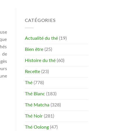
CATÉGORIES
euse
Actualité du thé
(19)
ique
thés
Bien être
(25)
s de
Histoire du thé
(60)
agès
eurs
Recette
(23)
 une
Thé
(778)
Thé Blanc
(183)
Thé Matcha
(328)
Thé Noir
(281)
Thé Oolong
(47)