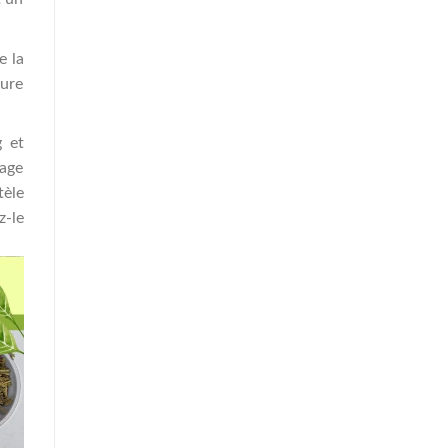
e la
cure
 et
gage
tèle
z-le