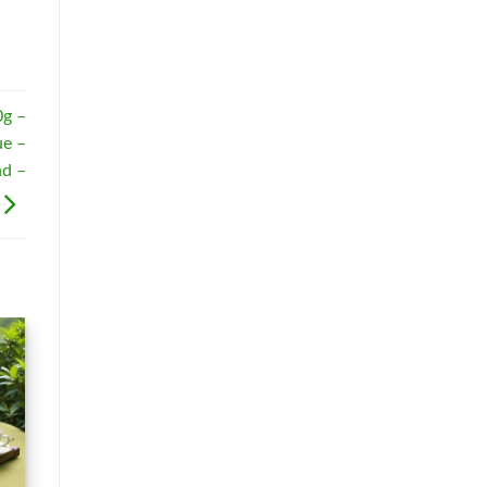
0g –
ue –
nd –