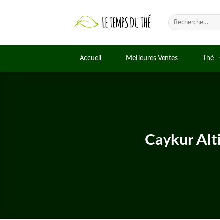
Skip
to
Recherche
pour :
content
Accueil
Meilleures Ventes
Thé
Caykur Alt