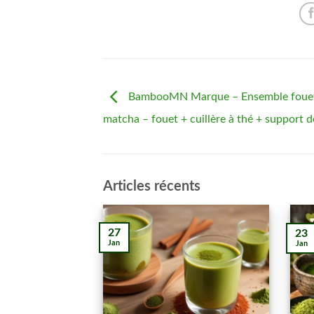
BambooMN Marque – Ensemble fouet 
matcha – fouet + cuillère à thé + support d
Articles récents
27
23
Jan
Jan