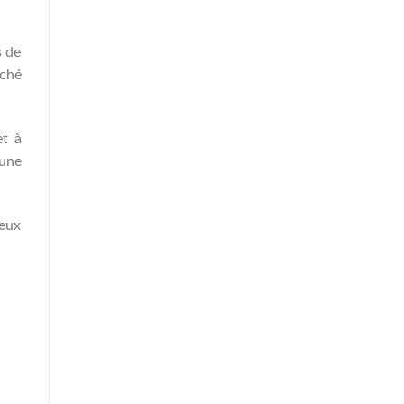
s de
éché
et à
 une
ieux