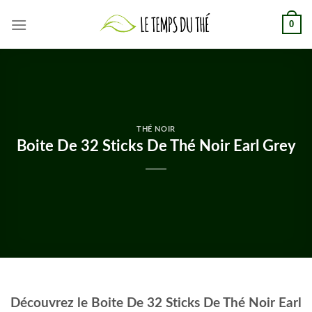
Skip
0
to
content
THÉ NOIR
Boite De 32 Sticks De Thé Noir Earl Grey
Découvrez le Boite De 32 Sticks De Thé Noir Earl