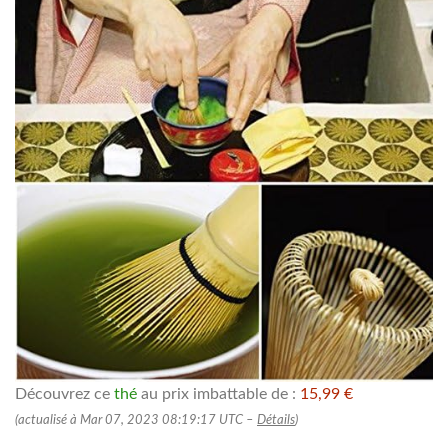
Découvrez ce
thé
au prix imbattable de :
15,99 €
(actualisé à Mar 07, 2023 08:19:17 UTC –
Détails
)