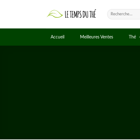
Skip
to
Recherche
pour :
content
Accueil
Meilleures Ventes
Thé