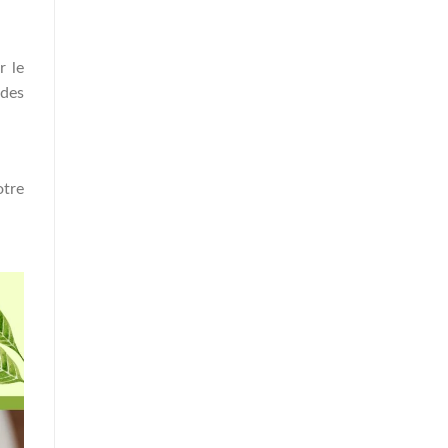
r le
 des
otre