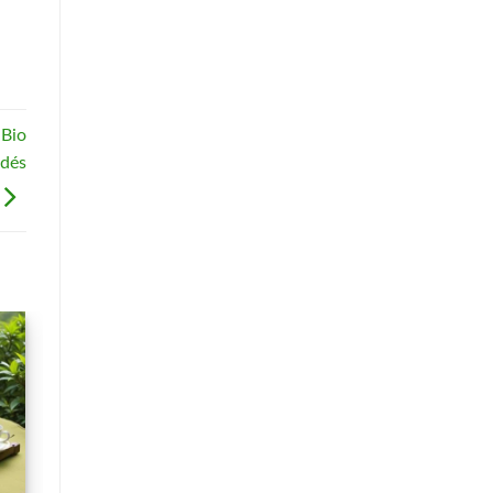
 Bio
udés