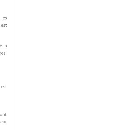
 les
 est
e la
xes.
 est
goût
veur