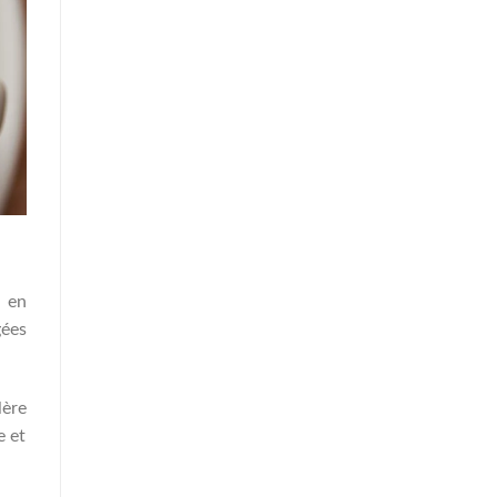
t en
gées
lère
e et