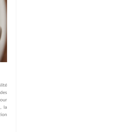
lité
 des
pour
, la
tion