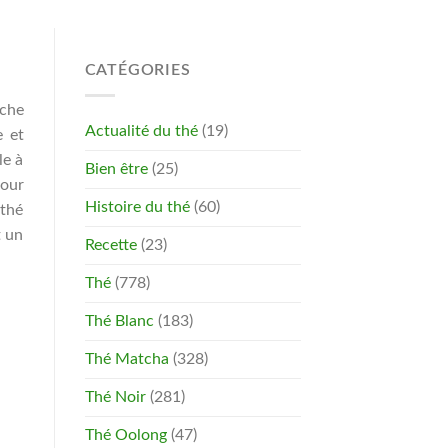
CATÉGORIES
iche
Actualité du thé
(19)
e et
le à
Bien être
(25)
pour
Histoire du thé
(60)
 thé
t un
Recette
(23)
Thé
(778)
Thé Blanc
(183)
Thé Matcha
(328)
Thé Noir
(281)
Thé Oolong
(47)