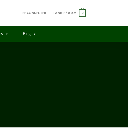
0
SE CONNECTER
PANIER /
0,00
€
es
Blog