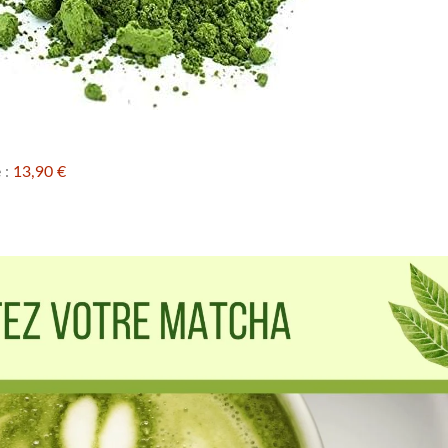
 :
13,90 €