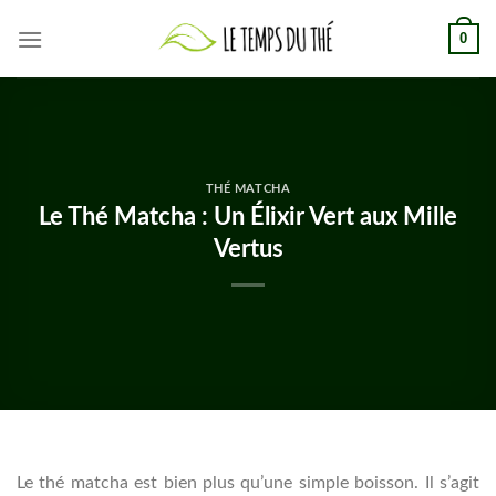
Skip
0
to
content
THÉ MATCHA
Le Thé Matcha : Un Élixir Vert aux Mille
Vertus
Le thé matcha est bien plus qu’une simple boisson. Il s’agit