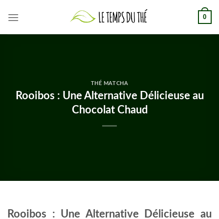
Skip
0
to
content
THÉ MATCHA
Rooibos : Une Alternative Délicieuse au
Chocolat Chaud
Rooibos : Une Alternative Délicieuse au