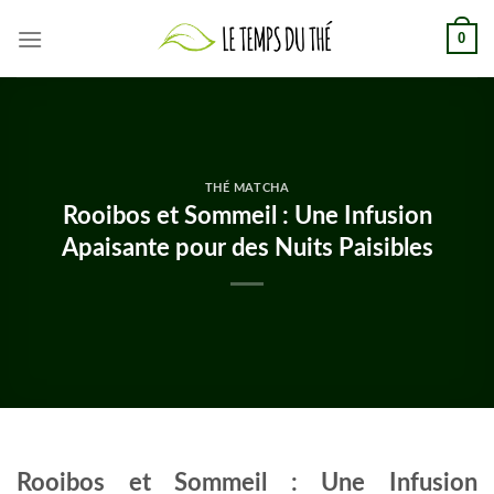
Skip
0
to
content
THÉ MATCHA
Rooibos et Sommeil : Une Infusion
Apaisante pour des Nuits Paisibles
Rooibos et Sommeil : Une Infusion