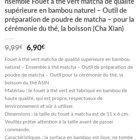
nsemble Fouet à thé vert matcha de qualité
supérieure en bambou naturel – Outil de
préparation de poudre de matcha – pour la
cérémonie du thé, la boisson (Cha Xian)
Le
Le
9,99
€
6,90
€
prix
prix
Fouet à thé vert matcha de qualité supérieure en bambou
initial
actuel
naturel – Ensemble à thé matcha – Outil de préparation de
était :
est :
poudre de matcha – Outil pour la cérémonie du thé, la
9,99€.
6,90€.
boisson du thé ASIN
Matériau : le fouet à thé vert est fabriqué en bambou de
haute qualité, qui est propre, respectueux de
lenvironnement et sûr à utiliser.
Dimensions : la taille du fouet à matcha est de 11 x 6 cm.
Veuillez prêter attention à la taille avant de passer
commande.
Caractéristiques : la surface en bambou est lisse, ne tombe