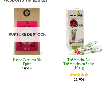
PRODUITS SIMILAIRES
RUPTURE DE STOCK
Tisane Curcuma Bio
Thé Matcha Bio
Epicé
Thé Matcha en Sticks
(10x1g)
14,90
€
11,90
€
Note
5.00
sur 5