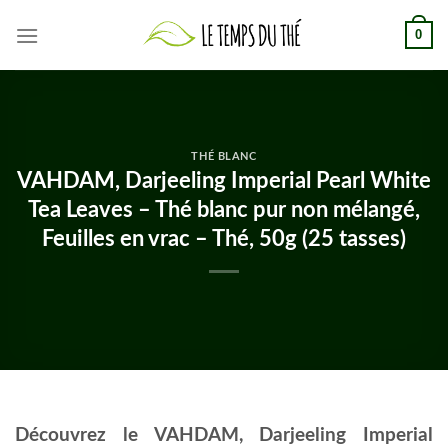
Skip
0
to
content
THÉ BLANC
VAHDAM, Darjeeling Imperial Pearl White
Tea Leaves – Thé blanc pur non mélangé,
Feuilles en vrac – Thé, 50g (25 tasses)
Découvrez le VAHDAM, Darjeeling Imperial