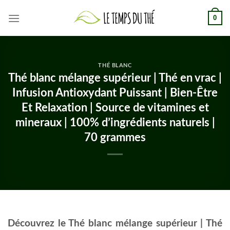
Skip
0
to
content
THÉ BLANC
Thé blanc mélange supérieur | Thé en vrac |
Infusion Antioxydant Puissant | Bien-Être
Et Relaxation | Source de vitamines et
mineraux | 100% d’ingrédients naturels |
70 grammes
Découvrez le Thé blanc mélange supérieur | Thé