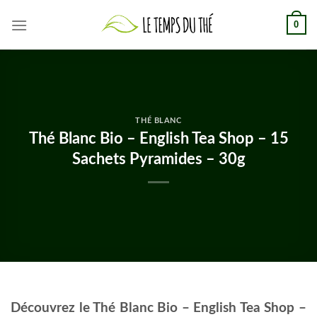
Skip
0
to
content
THÉ BLANC
Thé Blanc Bio – English Tea Shop – 15
Sachets Pyramides – 30g
Découvrez le Thé Blanc Bio – English Tea Shop –