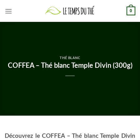
Skip
0
to
content
THÉ BLANC
COFFEA – Thé blanc Temple Divin (300g)
Découvrez le COFFEA – Thé blanc Temple Divin