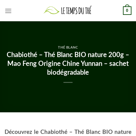
Skip
0
to
content
THÉ BLANC
Chabiothé – Thé Blanc BIO nature 200g –
Mao Feng Origine Chine Yunnan – sachet
biodégradable
Découvrez le Chabiothé – Thé Blanc BIO nature